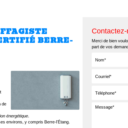
Qui sommes-nous ?
Nos services
Nos réalisatio
UFFAGISTE
Contactez-
ERTIFIÉ BERRE-
Merci de bien vouloi
part de vos deman
t
n de
ion énergétique
.
es environs, y compris Berre-l'Étang.