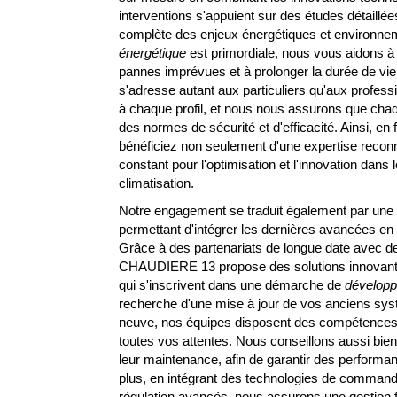
interventions s'appuient sur des études détaillé
complète des enjeux énergétiques et environne
énergétique
est primordiale, nous vous aidons à 
pannes imprévues et à prolonger la durée de vie
s'adresse autant aux particuliers qu'aux profess
à chaque profil, et nous nous assurons que chaq
des normes de sécurité et d'efficacité. Ainsi, en
bénéficiez non seulement d'une expertise reco
constant pour l'optimisation et l'innovation dans 
climatisation.
Notre engagement se traduit également par une 
permettant d'intégrer les dernières avancées e
Grâce à des partenariats de longue date avec d
CHAUDIERE 13 propose des solutions innovante
qui s'inscrivent dans une démarche de
développ
recherche d'une mise à jour de vos anciens syst
neuve, nos équipes disposent des compétences 
toutes vos attentes. Nous conseillons aussi bie
leur maintenance, afin de garantir des performa
plus, en intégrant des technologies de comman
régulation avancés, nous assurons une gestion fi