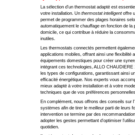
CERTIFIÉ BERR
La sélection d'un thermostat adapté est essentie
votre installation. Un
thermostat intelligent
offre 
Appelez-nous
Contactez-nous
permet de programmer des plages horaires selon 
automatiquement le chauffage en fonction de la
domicile, ce qui contribue à réduire la consomma
inutiles.
Les thermostats connectés permettent égalemen
applications mobiles, offrant ainsi une flexibilit
équipements domestiques pour créer une synergi
intégrant ces technologies, ALLO CHAUDIERE 1
les types de configurations, garantissant ainsi u
efficacité énergétique. Nos experts vous accomp
mieux adapté à votre installation et à votre mode
techniques que de vos préférences personnelles
En complément, nous offrons des conseils sur l'i
systèmes afin de tirer le meilleur parti de leurs
intervention se termine par des recommandatio
adopter les gestes permettant d'optimiser l'util
quotidien.