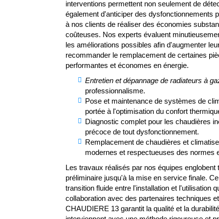
interventions permettent non seulement de déte
également d'anticiper des dysfonctionnements p
à nos clients de réaliser des économies substant
coûteuses. Nos experts évaluent minutieusemen
les améliorations possibles afin d'augmenter leur
recommander le remplacement de certaines pièc
performantes et économes en énergie.
Entretien et dépannage de radiateurs à ga
professionnalisme.
Pose et maintenance de systèmes de climat
portée à l'optimisation du confort thermiqu
Diagnostic complet pour les chaudières in
précoce de tout dysfonctionnement.
Remplacement de chaudières et climatiseu
modernes et respectueuses des normes 
Les travaux réalisés par nos équipes englobent t
préliminaire jusqu'à la mise en service finale. C
transition fluide entre l'installation et l'utilisat
collaboration avec des partenaires techniques 
CHAUDIERE 13 garantit la qualité et la durabilit
interviennent avec une méthode rigoureuse et pr