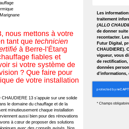
hauffage
ermique
Les informations
à Marignane
traitement infor
(ALLO CHAUDI
de donner suite
nous mettons à votre
recontacter. Le
en tant que
technicien
Futur Digital, 
rtifié
à Berre-l'Étang
CHAUDIERE). Co
chauffage fiables et
vigueur, vous d
de rectification
ir si votre système de
données personn
vision ? Que faire pour
d’informations,
tique de votre installation
O CHAUDIERE 13 s'appuie sur une solide
dans le domaine du chauffage et de la
*
Champs obligatoir
ysent minutieusement chaque installation
terviennent aussi bien pour des rénovations
vons à cœur de proposer des solutions
ologiques avec des conseils avisés. Nos