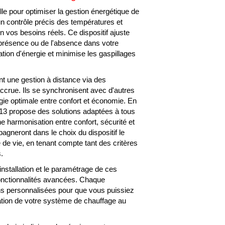
E-L'ÉTANG
lle pour optimiser la gestion énergétique de
un contrôle précis des températures et
vos besoins réels. Ce dispositif ajuste
 présence ou de l'absence dans votre
tion d'énergie et minimise les gaspillages
t une gestion à distance via des
é accrue. Ils se synchronisent avec d'autres
e optimale entre confort et économie. En
3 propose des solutions adaptées à tous
ne harmonisation entre confort, sécurité et
agneront dans le choix du dispositif le
 de vie, en tenant compte tant des critères
.
nstallation et le paramétrage de ces
 fonctionnalités avancées. Chaque
ns personnalisées pour que vous puissiez
isation de votre système de chauffage au