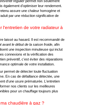
préventif régulier
permet non seulement
is également d'optimiser leur rendement.
ntretenu assure une chaleur homogène et
aduit par une réduction significative de
'entretien de votre radiateur à
être laissé au hasard. Il est recommandé de
 avant le début de la saison froide
, afin
lisent une inspection minutieuse qui inclut
es connexions et la vérification des
etien préventif, c'est éviter des réparations
ance optimale de votre installation.
teur permet de détecter toute fluctuation
e. En cas de défaillance détectée, une
ment d'une usure prématurée. L'entretien
former nos clients sur les meilleures
HAUFFAGISTE RAD
ponibles pour un chauffage toujours plus
r ma chaudière à gaz ?