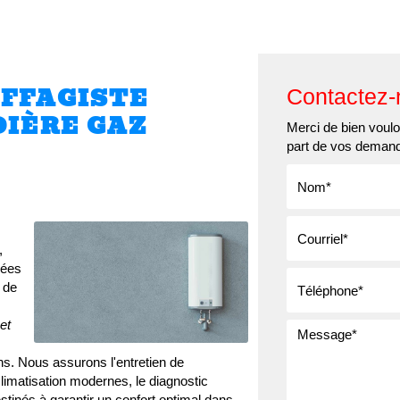
Qui sommes-nous ?
Nos services
Nos réalisatio
UFFAGISTE
Contactez-
IÈRE GAZ
Merci de bien vouloi
part de vos deman
,
cées
 de
et
s. Nous assurons l'entretien de
climatisation modernes, le diagnostic
stinés à garantir un confort optimal dans