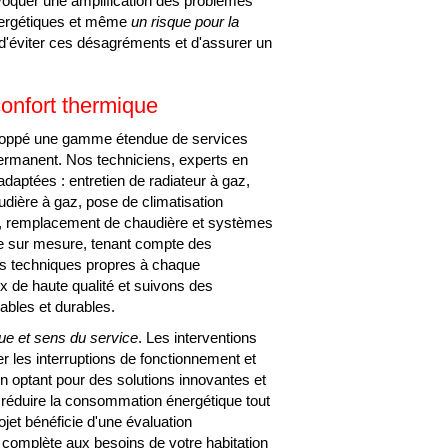
voquer une amplification des problèmes
nergétiques et même
un risque pour la
 d'éviter ces désagréments et d'assurer un
confort thermique
ppé une gamme étendue de services
permanent. Nos techniciens, experts en
 adaptées : entretien de radiateur à gaz,
udière à gaz, pose de climatisation
e, remplacement de chaudière et systèmes
sée sur mesure, tenant compte des
ntes techniques propres à chaque
 de haute qualité et suivons des
iables et durables.
ue et sens du service
. Les interventions
r les interruptions de fonctionnement et
HAUFFAGISTE ENT
n optant pour des solutions innovantes et
duire la consommation énergétique tout
jet bénéficie d'une évaluation
n complète aux besoins de votre habitation