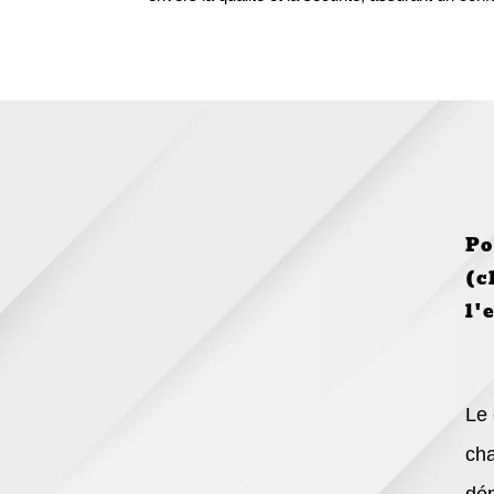
Po
(c
l'
Le 
cha
dép