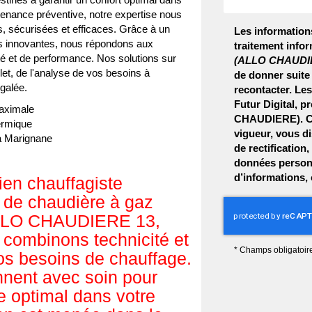
ntenance préventive, notre expertise nous
s, sécurisées et efficaces. Grâce à un
Les informations
es innovantes, nous répondons aux
traitement infor
té et de performance. Nos solutions sur
(ALLO CHAUDI
, de l'analyse de vos besoins à
de donner suite
égalée.
recontacter. Le
Futur Digital, 
maximale
CHAUDIERE). Co
ermique
vigueur, vous d
 à Marignane
de rectification
données personn
d’informations,
ien chauffagiste
n de chaudière à gaz
 ALLO CHAUDIERE 13,
 combinons technicité et
*
Champs obligatoir
vos besoins de chauffage.
nnent avec soin pour
e optimal dans votre