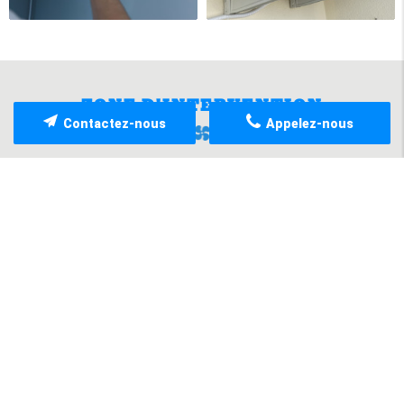
ZONE D'INTERVENTION
Contactez-nous
Appelez-nous
Spécialisés dans l'entretien et la réparation de
chaudières à gaz, nous réalisons la pose de
climatisation inverter réversible. Nous sommes
réputés pour notre proximité, notre accueil
chaleureux et convivial; mais aussi pour nos
réparations méticuleuses et précises à prix
raisonnable.
Notre équipe en quête de satisfaction intervient sur
Marseille; Marignane; Vitrolles; Saint Victoret;
Rognac; Velaux; Le Rove; Châteauneuf-les-
Martigues; Aix-en-Provence; La côte bleue;
Martigues; Istres; L'étang de Berre; et 30 km autour