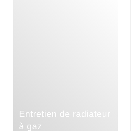
Entretien de radiateur
E
à gaz
à