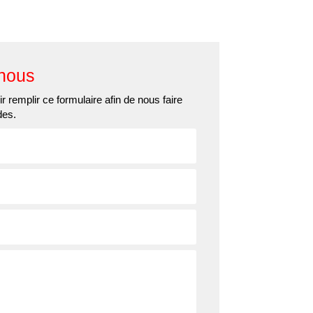
ns
Actualités
Contact
nous
r remplir ce formulaire afin de nous faire
des.