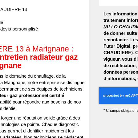
 CHAUDIERE 13
Les informations
traitement infor
lé
(ALLO CHAUDI
evis personnalisé
de donner suite
recontacter. Le
Futur Digital, 
ERE 13 à Marignane :
CHAUDIERE). Co
ntretien radiateur gaz
vigueur, vous d
ignane
de rectification
données personn
le domaine du chauffage, de la
d’informations,
à Marignane, notre entreprise se distingue
t permanent de ses équipes de techniciens
teur gaz professionnel certifié
rabilité pour répondre aux besoins de nos
sidentiel.
*
Champs obligatoir
rger une réputation solide grâce à des
technologies de pointe. Chaque diagnostic
nous permet d'identifier rapidement les
s adaptées. Nos techniciens se déplacent