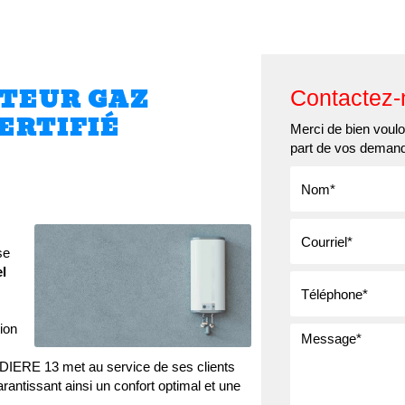
Qui sommes-nous ?
Nos services
Nos réalisatio
TEUR GAZ
Contactez-
ERTIFIÉ
Merci de bien vouloi
part de vos deman
se
el
ion
ERE 13 met au service de ses clients
rantissant ainsi un confort optimal et une