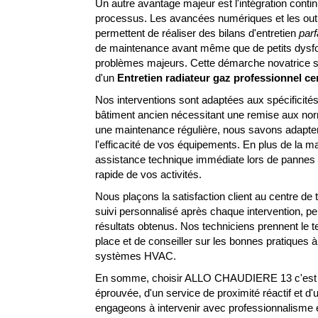
CERTIFIÉ MAR
Un autre avantage majeur est l'intégration cont
processus. Les avancées numériques et les outi
permettent de réaliser des bilans d'entretien
parf
Appelez-nous
Contactez-nous
de maintenance avant même que de petits dysf
problèmes majeurs. Cette démarche novatrice s'
d'un
Entretien radiateur gaz professionnel ce
Nos interventions sont adaptées aux spécificités 
bâtiment ancien nécessitant une remise aux norm
une maintenance régulière, nous savons adapter 
l'efficacité de vos équipements. En plus de la 
assistance technique immédiate lors de pannes 
rapide de vos activités.
Nous plaçons la satisfaction client au centre de 
suivi personnalisé après chaque intervention, p
résultats obtenus. Nos techniciens prennent le
place et de conseiller sur les bonnes pratiques à 
systèmes HVAC.
En somme, choisir ALLO CHAUDIERE 13 c'est bé
éprouvée, d'un service de proximité réactif et 
engageons à intervenir avec professionnalisme e