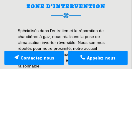
ZONE D'INTERVENTION
Spécialisés dans l'entretien et la réparation de
chaudières à gaz, nous réalisons la pose de
climatisation inverter réversible. Nous sommes
réputés pour notre proximité, notre accueil
chaleureux et convivial; mais aussi pour nos
Contactez-nous
Appelez-nous
réparations méticuleuses et précises à prix
raisonnable.
Notre équipe en quête de satisfaction intervient sur
Marseille; Marignane; Vitrolles; Saint Victoret;
Rognac; Velaux; Le Rove; Châteauneuf-les-
Martigues; Aix-en-Provence; La côte bleue;
Martigues; Istres; L'étang de Berre; et 30 km autour
de la commune.
Pour toute demande de renseignements ou
d'interventions, n'hésitez pas à nous contacter par
téléphone ou via notre formulaire de contact.