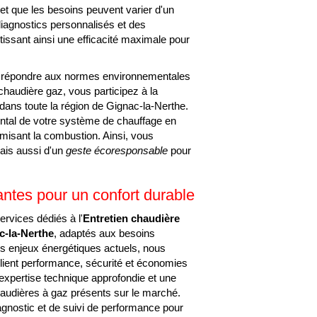
et que les besoins peuvent varier d'un
 diagnostics personnalisés et des
tissant ainsi une efficacité maximale pour
r répondre aux normes environnementales
 chaudière gaz, vous participez à la
t dans toute la région de Gignac-la-Nerthe.
mental de votre système de chauffage en
imisant la combustion. Ainsi, vous
ais aussi d'un
geste écoresponsable
pour
antes pour un confort durable
vices dédiés à l'
Entretien chaudière
c-la-Nerthe
, adaptés aux besoins
es enjeux énergétiques actuels, nous
lient performance, sécurité et économies
AUDIÈRE GAZ AP
 expertise technique approfondie et une
haudières à gaz présents sur le marché.
agnostic et de suivi de performance pour