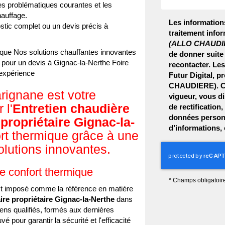
es problématiques courantes et les
hauffage.
Les informations
stic complet ou un devis précis à
traitement infor
(ALLO CHAUDI
ique
Nos solutions chauffantes innovantes
de donner suite
pour un devis à Gignac-la-Nerthe
Foire
recontacter. Le
'expérience
Futur Digital, 
CHAUDIERE). Co
gnane est votre
vigueur, vous d
 l'
Entretien chaudière
de rectification
données personn
propriétaire Gignac-la-
d’informations,
ort thermique grâce à une
olutions innovantes.
e confort thermique
*
Champs obligatoir
 imposé comme la référence en matière
ire propriétaire Gignac-la-Nerthe
dans
ens qualifiés, formés aux dernières
 pour garantir la sécurité et l'efficacité