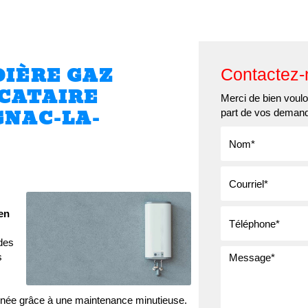
Qui sommes-nous ?
Nos services
Nos réalisatio
IÈRE GAZ
Contactez-
CATAIRE
Merci de bien vouloi
GNAC-LA-
part de vos deman
ien
des
s
année grâce à une maintenance minutieuse.